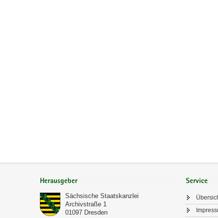
a
v
i
g
a
t
i
o
n
Footer-
Bereich
Herausgeber
Service
Sächsische Staatskanzlei
Übersic
Archivstraße 1
Impres
01097
Dresden