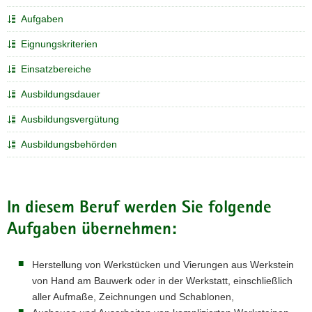
a
Aufgaben
v
Eignungskriterien
i
g
Einsatzbereiche
a
Ausbildungsdauer
t
i
Ausbildungsvergütung
o
n
Ausbildungsbehörden
In diesem Beruf werden Sie folgende
Aufgaben übernehmen:
Herstellung von Werkstücken und Vierungen aus Werkstein
von Hand am Bauwerk oder in der Werkstatt, einschließlich
aller Aufmaße, Zeichnungen und Schablonen,