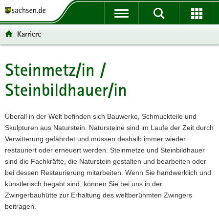
P
P
H
F
o
o
a
o
r
r
u
o
Karriere
t
t
p
t
a
a
t
e
l
l
i
r
Steinmetz/in /
Hauptinhalt
ü
n
n
-
Steinbildhauer/in
b
a
h
B
e
v
a
e
r
i
l
r
Überall in der Welt befinden sich Bauwerke, Schmuckteile und
g
g
t
e
Skulpturen aus Naturstein. Natursteine sind im Laufe der Zeit durch
r
a
i
Verwitterung gefährdet und müssen deshalb immer wieder
e
t
c
restauriert oder erneuert werden. Steinmetze und Steinbildhauer
i
i
h
sind die Fachkräfte, die Naturstein gestalten und bearbeiten oder
f
o
bei dessen Restaurierung mitarbeiten. Wenn Sie handwerklich und
e
n
künstlerisch begabt sind, können Sie bei uns in der
n
Zwingerbauhütte zur Erhaltung des weltberühmten Zwingers
d
beitragen.
e
N