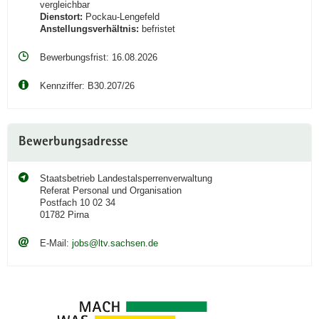
vergleichbar
a
Dienstort:
Pockau-Lengefeld
Anstellungsverhältnis:
befristet
v
i
Bewerbungsfrist: 16.08.2026
g
a
Kennziffer: B30.207/26
t
i
o
Bewerbungsadresse
n
Staatsbetrieb Landestalsperrenverwaltung
Referat Personal und Organisation
Postfach 10 02 34
01782 Pirna
E-Mail:
jobs@ltv.sachsen.de