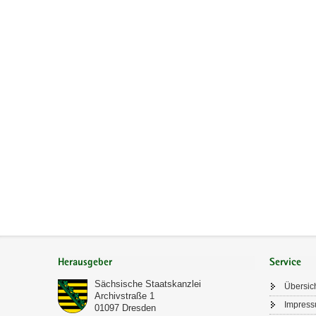
a
v
i
g
a
t
i
o
n
Footer-
Bereich
Herausgeber
Service
Sächsische Staatskanzlei
Übersic
Archivstraße 1
Impres
01097
Dresden