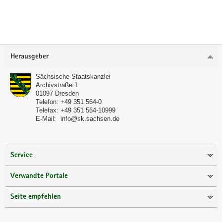
a
v
i
g
Footer-
a
Herausgeber
Bereich
t
Sächsische Staatskanzlei
i
Archivstraße 1
o
01097
Dresden
Telefon:
+49 351 564-0
n
Telefax:
+49 351 564-10999
E-Mail:
info@sk.sachsen.de
Service
Verwandte Portale
Seite empfehlen