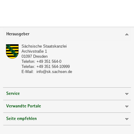
a
v
i
g
Footer-
a
Herausgeber
Bereich
t
Sächsische Staatskanzlei
i
Archivstraße 1
o
01097
Dresden
Telefon:
+49 351 564-0
n
Telefax:
+49 351 564-10999
E-Mail:
info@sk.sachsen.de
Service
Verwandte Portale
Seite empfehlen