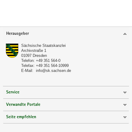
a
v
i
g
Footer-
a
Herausgeber
Bereich
t
Sächsische Staatskanzlei
i
Archivstraße 1
o
01097
Dresden
Telefon:
+49 351 564-0
n
Telefax:
+49 351 564-10999
E-Mail:
info@sk.sachsen.de
Service
Verwandte Portale
Seite empfehlen