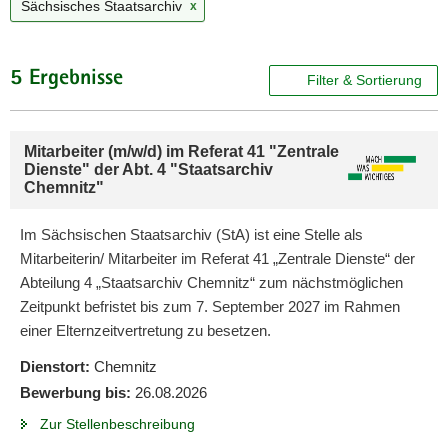
Sächsisches Staatsarchiv
x
a
v
i
5 Ergebnisse
Filter & Sortierung
g
a
t
Mitarbeiter (m/w/d) im Referat 41 "Zentrale
i
Dienste" der Abt. 4 "Staatsarchiv
o
Chemnitz"
n
Im Sächsischen Staatsarchiv (StA) ist eine Stelle als
Mitarbeiterin/ Mitarbeiter im Referat 41 „Zentrale Dienste“ der
Abteilung 4 „Staatsarchiv Chemnitz“ zum nächstmöglichen
Zeitpunkt befristet bis zum 7. September 2027 im Rahmen
einer Elternzeitvertretung zu besetzen.
Dienstort:
Chemnitz
Bewerbung bis:
26.08.2026
Zur Stellenbeschreibung