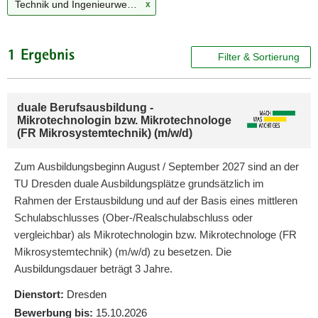
Technik und Ingenieurwesen
x
a
v
i
1 Ergebnis
Filter & Sortierung
g
a
t
duale Berufsausbildung -
i
Mikrotechnologin bzw. Mikrotechnologe
o
(FR Mikrosystemtechnik) (m/w/d)
n
Zum Ausbildungsbeginn August / September 2027 sind an der
TU Dresden duale Ausbildungsplätze grundsätzlich im
Rahmen der Erstausbildung und auf der Basis eines mittleren
Schulabschlusses (Ober-/Realschulabschluss oder
vergleichbar) als Mikrotechnologin bzw. Mikrotechnologe (FR
Mikrosystemtechnik) (m/w/d) zu besetzen. Die
Ausbildungsdauer beträgt 3 Jahre.
Dienstort:
Dresden
Bewerbung bis:
15.10.2026